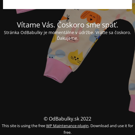
Vítame Vás. Čoskoro sme späť.
Stránka OdBabulky je momentálne v údržbe. Vráťte sa čoskoro.
Ďakujeme.
© OdBabulky.sk 2022
This site is using the free
WP Maintenance plugin
. Download and use it for
free.