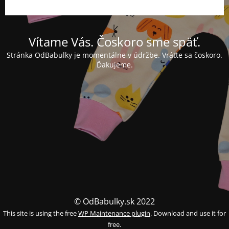
Vítame Vás. Čoskoro sme späť.
Stránka OdBabulky je momentálne v údržbe. Vráťte sa čoskoro.
Ďakujeme.
© OdBabulky.sk 2022
This site is using the free
WP Maintenance plugin
. Download and use it for
free.